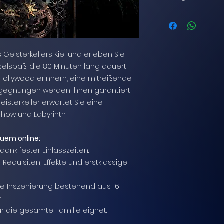
angegebene Einlas
Kredit- und Debi
Minuten vor dem re
American Expres
sollten die Ticket
Diners, CartesB
werden. Beim Eintre
Electron, Maest
Einlass gehen, so
 Geisterkellers Kiel und erleben Sie
PayPal:
PayPal
Geisterkeller-Kasse.
elspaß, die 80 Minuten lang dauert!
Giropay
System aufgenomm
Sofortüberweis
 Hollywood erinnern, eine mitreißende
Ihrer festgelegten
Applepay
gegnungen werden Ihnen garantiert
für Sie hinterlegt w
isterkeller erwartet Sie eine
leider nicht möglich
Show und Labyrinth.
verfällt Ihre Reser
Einlasszeit.
quem online:
ank fester Einlasszeiten.
 Requisiten, Effekte und erstklassige
äre Inszenierung bestehend aus 16
.
ür die gesamte Familie eignet.