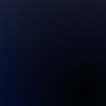
szeit. Bis spätestens 30
tkarten:
Visa, MasterCard,
servierten Einlasszeitpunkt
s, CinaUnionPay, Jcb,
s an der Tageskasse eingelöst
ancaires, Discover,
ffen bitte nicht direkt zum
ro
ndern zunächst zur
 Dort wird Ihr Ticket in das
en und gegen ein Ticket mit
ung
 Einlasszeit ausgetauscht, das
urde. Ein später Einlass ist
. Falls Sie verspätet eintreffen,
vierung für die festgelegte