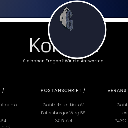
Kontakt
Sie haben Fragen? Wir die Antworten.
 /
POSTANSCHRIFT /
VERANS
ller.de
Geisterkeller Kiel e.V.
Geiste
Petersburger Weg 58
Lie
464
24113 Kiel
24222
szeiten)