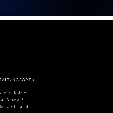
TALTUNGSORT /
rkeller Kiel e.V.
senhörnweg 3
 Schwentinental