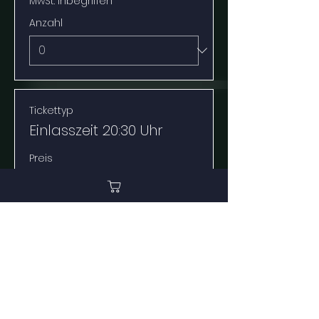
MwSt. inbegriffen
Anzahl
Tickettyp
Einlasszeit 20:30 Uhr
Preis
Von 21,90 € bis 24,90 €
Erwachsener
24,90 €
MwSt. inbegriffen
Anzahl